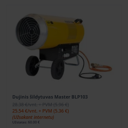
Dujinis šildytuvas Master BLP103
28.38 €
/vnt. + PVM
(5.96 €)
25.54 €
/vnt. + PVM
(5.36 €)
(Užsakant internetu)
Užstatas: 60.00 €