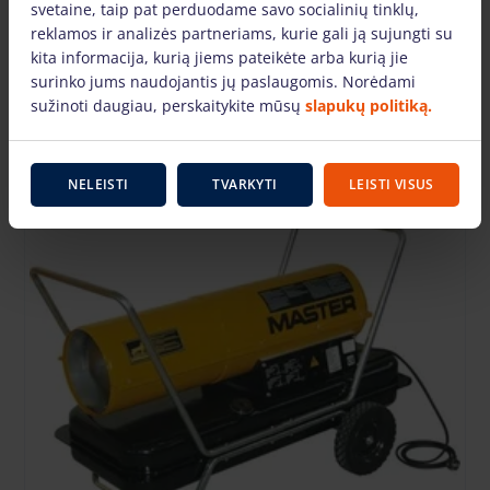
svetaine, taip pat perduodame savo socialinių tinklų,
15.81 €
/vnt. + PVM
(3.32 €)
reklamos ir analizės partneriams, kurie gali ją sujungti su
14.23 €
/vnt. + PVM
(2.99 €)
kita informacija, kurią jiems pateikėte arba kurią jie
(Užsakant internetu)
surinko jums naudojantis jų paslaugomis. Norėdami
Užstatas: 120.00 €
sužinoti daugiau, perskaitykite mūsų
slapukų politiką.
Į KREPŠELĮ
NELEISTI
TVARKYTI
LEISTI VISUS