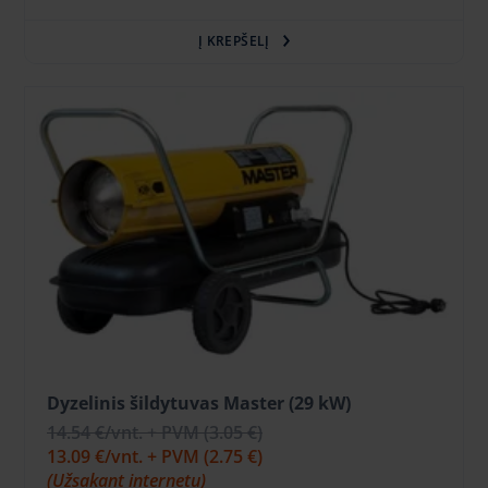
Į KREPŠELĮ
Dyzelinis šildytuvas Master (29 kW)
14.54 €
/vnt. + PVM
(3.05 €)
13.09 €
/vnt. + PVM
(2.75 €)
(Užsakant internetu)