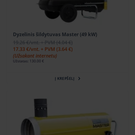
Dyzelinis šildytuvas Master (49 kW)
19.26 €
/vnt. + PVM
(4.04 €)
17.33 €
/vnt. + PVM
(3.64 €)
(Užsakant internetu)
Užstatas: 130.00 €
Į KREPŠELĮ