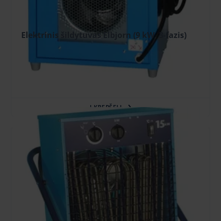
Elektrinis šildytuvas Elbjorn (9 kW, 3-fazis)
17.96 €
/vnt. + PVM
(3.77 €)
16.16 €
/vnt. + PVM
(3.39 €)
(Užsakant internetu)
Užstatas: 140.00 €
Į KREPŠELĮ