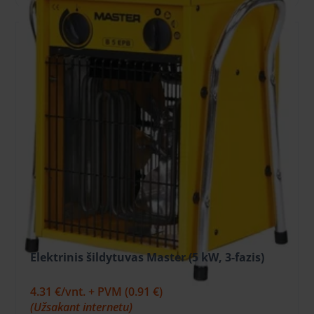
Elektrinis šildytuvas Master (5 kW, 3-fazis)
4.79 €
/vnt. + PVM
(1.01 €)
4.31 €
/vnt. + PVM
(0.91 €)
(Užsakant internetu)