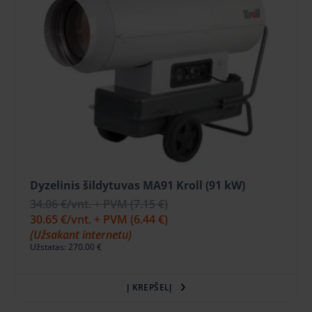
Dyzelinis šildytuvas MA91 Kroll (91 kW)
34.06 €
/vnt. + PVM
(7.15 €)
30.65 €
/vnt. + PVM
(6.44 €)
(Užsakant internetu)
Užstatas: 270.00 €
Į KREPŠELĮ