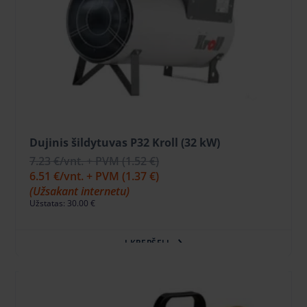
Dujinis šildytuvas P32 Kroll (32 kW)
7.23 €
/vnt. + PVM
(1.52 €)
6.51 €
/vnt. + PVM
(1.37 €)
(Užsakant internetu)
Užstatas: 30.00 €
Į KREPŠELĮ