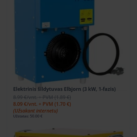
Elektrinis šildytuvas Elbjorn (3 kW, 1-fazis)
8.99 €
/vnt. + PVM
(1.89 €)
8.09 €
/vnt. + PVM
(1.70 €)
(Užsakant internetu)
Užstatas: 50.00 €
Į KREPŠELĮ