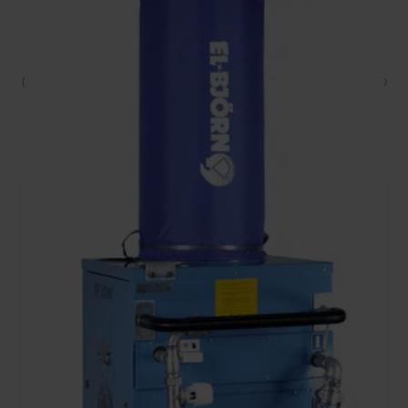
Įranga reikalinga ilgiau? Ilgesnio laikotarpio nuomai
taikome nuolaidas
Iki
-15%
nuomojant 2-7 d. | Iki
-25%
nuomojant 8-14 d.
Iki
-35%
nuomojant 15-31 d. | Iki
-45%
nuomojant 32+ d.
(Nuolaidos nesumuojamos ir pritaikomos įrangos grąžinimo
metu
)
FILTRUOTI