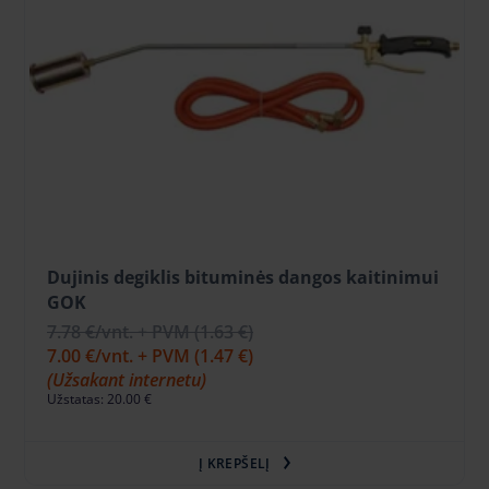
Dujinis degiklis bituminės dangos kaitinimui
GOK
7.78 €
/vnt. + PVM
(1.63 €)
7.00 €
/vnt. + PVM
(1.47 €)
(Užsakant internetu)
Užstatas: 20.00 €
Į KREPŠELĮ