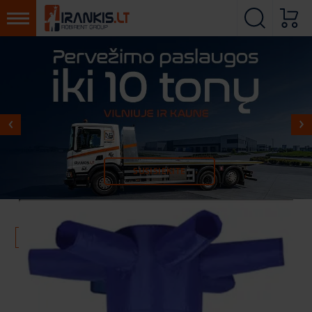
DAUGIAU APIE PASIŪLYMĄ
MŪSŲ PADALINIAI
SUSISIEKITE
Atgal
Pradžia
Šildymo ir sausinimo įranga
ŠILDYMO IR SAUSINIMO ĮRANGA