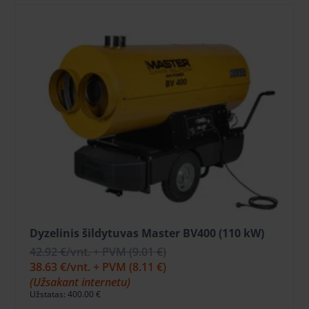
Dyzelinis šildytuvas Master BV400 (110 kW)
42.92 €
/vnt. + PVM
(9.01 €)
38.63 €
/vnt. + PVM
(8.11 €)
(Užsakant internetu)
Užstatas: 400.00 €