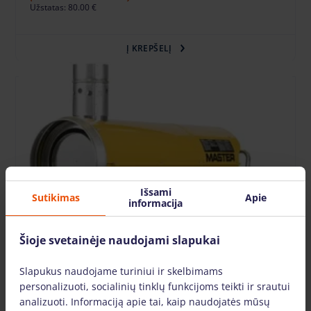
Užstatas: 80.00 €
Į KREPŠELĮ
Išsami
Sutikimas
Apie
informacija
Šioje svetainėje naudojami slapukai
Slapukus naudojame turiniui ir skelbimams
personalizuoti, socialinių tinklų funkcijoms teikti ir srautui
analizuoti. Informaciją apie tai, kaip naudojatės mūsų
Dyzelinis šildytuvas Master (34 kW)