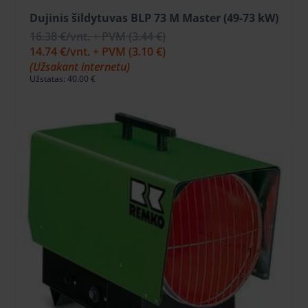
Dujinis šildytuvas BLP 73 M Master (49-73 kW)
16.38 €
/vnt. + PVM
(3.44 €)
14.74 €
/vnt. + PVM
(3.10 €)
(Užsakant internetu)
Užstatas: 40.00 €
Į KREPŠELĮ