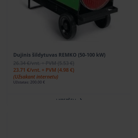
Dujinis šildytuvas REMKO (50-100 kW)
26.34 €
/vnt. + PVM
(5.53 €)
23.71 €
/vnt. + PVM
(4.98 €)
(Užsakant internetu)
Užstatas: 200.00 €
Į KREPŠELĮ