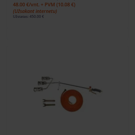
48.00 €
/vnt. + PVM
(10.08 €)
(Užsakant internetu)
Užstatas: 450.00 €
Į KREPŠELĮ