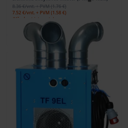
8.36 €
/vnt. + PVM
(1.76 €)
7.52 €
/vnt. + PVM
(1.58 €)
(Užsakant internetu)
Užstatas: 30.00 €
Į KREPŠELĮ