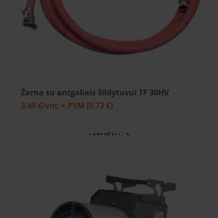
Žarna su antgaliais šildytuvui TF 30HV
3.49 €
/vnt. + PVM
(0.73 €)
Į KREPŠELĮ