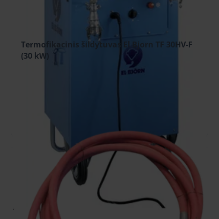
Termofikacinis šildytuvas El Bjorn TF 30HV-F
(30 kW)
28.24 €
/vnt. + PVM
(5.93 €)
25.42 €
/vnt. + PVM
(5.34 €)
(Užsakant internetu)
Užstatas: 200.00 €
Į KREPŠELĮ