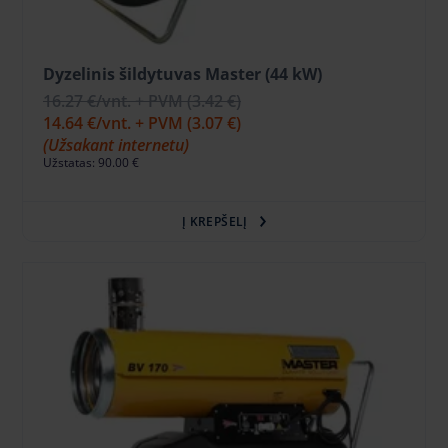
Dyzelinis šildytuvas Master (44 kW)
16.27 €
/vnt. + PVM
(3.42 €)
14.64 €
/vnt. + PVM
(3.07 €)
(Užsakant internetu)
Užstatas: 90.00 €
Į KREPŠELĮ