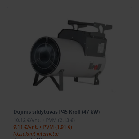
Dujinis šildytuvas P45 Kroll (47 kW)
10.12 €
/vnt. + PVM
(2.13 €)
9.11 €
/vnt. + PVM
(1.91 €)
(Užsakant internetu)