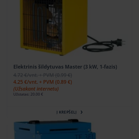
Elektrinis šildytuvas Master (3 kW, 1-fazis)
4.72 €
/vnt. + PVM
(0.99 €)
4.25 €
/vnt. + PVM
(0.89 €)
(Užsakant internetu)
Užstatas: 20.00 €
Į KREPŠELĮ