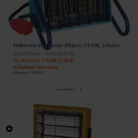
Elektrinis šildytuvas Elbjorn (15 kW, 3-fazis)
13.67 €
/vnt. + PVM
(2.87 €)
12.30 €
/vnt. + PVM
(2.58 €)
(Užsakant internetu)
Užstatas: 50.00 €
Į KREPŠELĮ