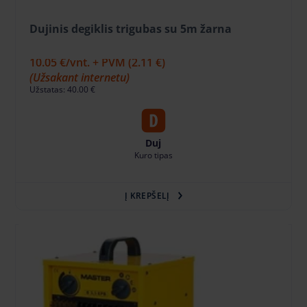
Dujinis degiklis trigubas su 5m žarna
11.17 €
/vnt. + PVM
(2.35 €)
10.05 €
/vnt. + PVM
(2.11 €)
(Užsakant internetu)
Užstatas: 40.00 €
Duj
Kuro tipas
Į KREPŠELĮ