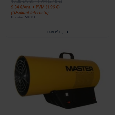
10.38 €
/vnt. + PVM
(2.18 €)
9.34 €
/vnt. + PVM
(1.96 €)
(Užsakant internetu)
Užstatas: 50.00 €
Į KREPŠELĮ