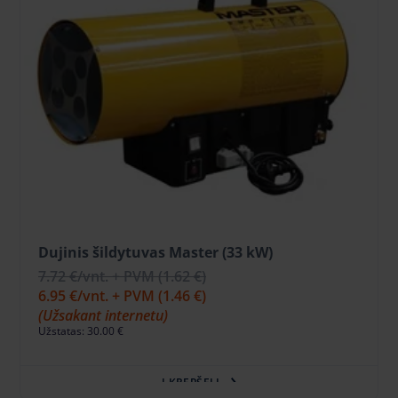
Dujinis šildytuvas Master (33 kW)
7.72 €
/vnt. + PVM
(1.62 €)
6.95 €
/vnt. + PVM
(1.46 €)
(Užsakant internetu)
Užstatas: 30.00 €
Į KREPŠELĮ