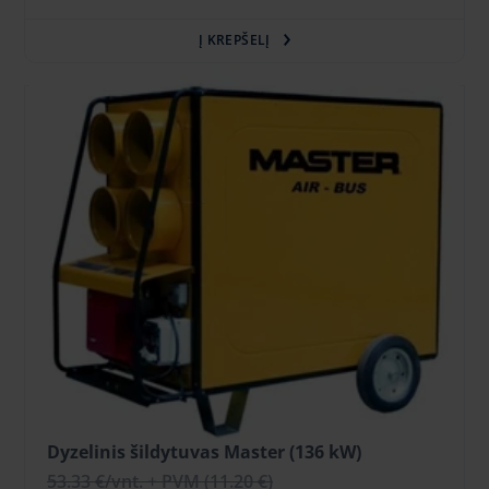
Į KREPŠELĮ
Dyzelinis šildytuvas Master (136 kW)
53.33 €
/vnt. + PVM
(11.20 €)