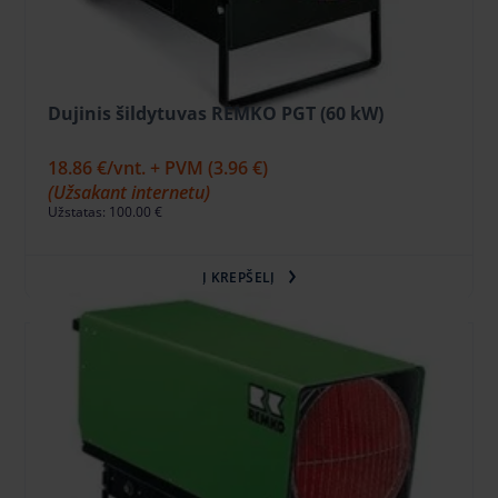
Dujinis šildytuvas REMKO PGT (60 kW)
20.95 €
/vnt. + PVM
(4.40 €)
18.86 €
/vnt. + PVM
(3.96 €)
(Užsakant internetu)
Užstatas: 100.00 €
Į KREPŠELĮ