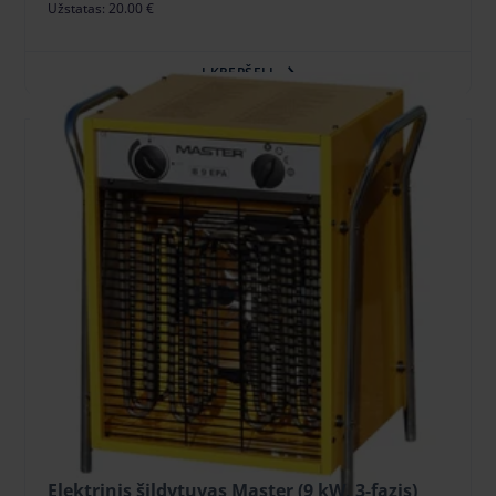
Užstatas: 20.00 €
Į KREPŠELĮ
Elektrinis šildytuvas Master (9 kW, 3-fazis)