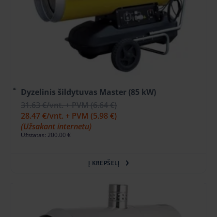
Dyzelinis šildytuvas Master (85 kW)
31.63 €
/vnt. + PVM
(6.64 €)
28.47 €
/vnt. + PVM
(5.98 €)
(Užsakant internetu)
Užstatas: 200.00 €
Į KREPŠELĮ