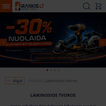
DAUGIAU APIE PASIŪLYMĄ
MŪSŲ PADALINIAI
SUSISIEKITE
Atgal
Pradžia
Laikinosios tvoros
LAIKINOSIOS TVOROS