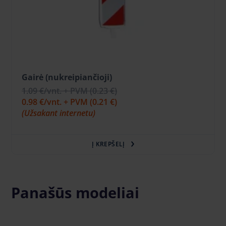
Gairė (nukreipiančioji)
1.09 €
/vnt. + PVM
(0.23 €)
0.98 €
/vnt. + PVM
(0.21 €)
(Užsakant internetu)
Į KREPŠELĮ
Panašūs modeliai