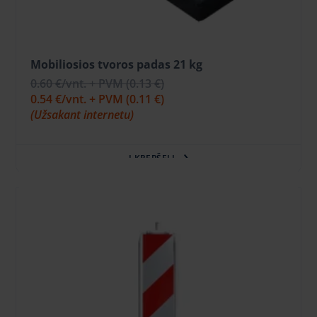
Mobiliosios tvoros padas 21 kg
0.60 €
/vnt. + PVM
(0.13 €)
0.54 €
/vnt. + PVM
(0.11 €)
(Užsakant internetu)
Į KREPŠELĮ