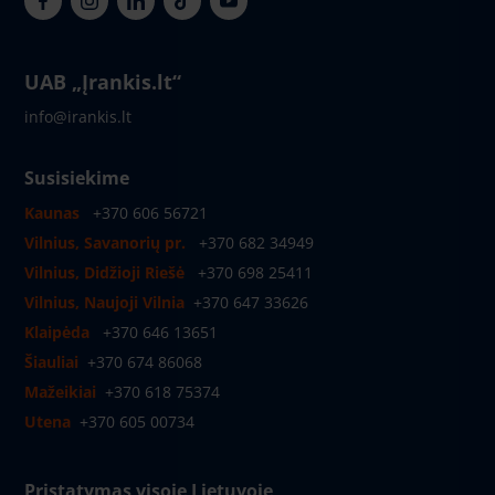
UAB „Įrankis.lt“
info@irankis.lt
Susisiekime
Kaunas
+370 606 56721
Vilnius, Savanorių pr.
+370 682 34949
Vilnius, Didžioji Riešė
+370 698 25411
Vilnius, Naujoji Vilnia
+370 647 33626
Klaipėda
+370 646 13651
Šiauliai
+370 674 86068
Mažeikiai
+370 618 75374
Utena
+370 605 00734
Pristatymas visoje Lietuvoje