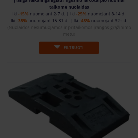
Įranga reikalinga ilgiau? Ilgesnio laikotarpio nuomai
taikome nuolaidas
Iki
-15%
nuomojant 2-7 d. | Iki
-25%
nuomojant 8-14 d.
Iki
-35%
nuomojant 15-31 d. | Iki
-45%
nuomojant 32+ d.
(Nuolaidos nesumuojamos ir pritaikomos įrangos grąžinimo
metu
)
FILTRUOTI