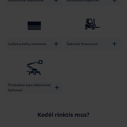
Aliuminiai bokšteliai
Aliuminio kopėčios
Laikinų kelių sistemos
Šakiniai Krautuvai
Priekabos tipo alkūniniai
keltuvai
Kodėl rinktis mus?