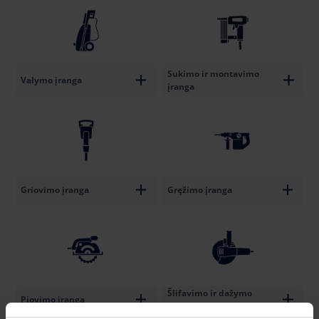
Sukimo ir montavimo
Valymo įranga
įranga
Griovimo įranga
Gręžimo įranga
Šlifavimo ir dažymo
Pjovimo įranga
įranga