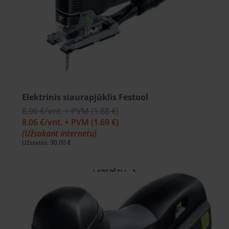
Elektrinis siaurapjūklis Festool
8.96 €
/vnt. + PVM
(1.88 €)
8.06 €
/vnt. + PVM
(1.69 €)
(Užsakant internetu)
Užstatas: 30.00 €
Į KREPŠELĮ