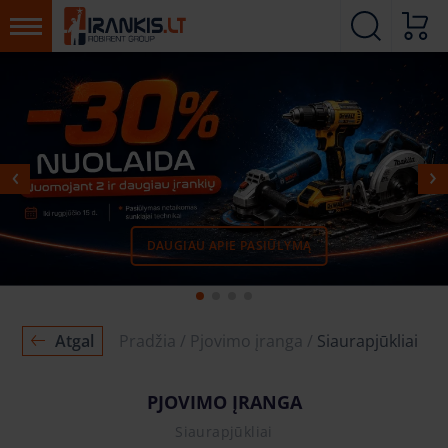
DAUGIAU APIE PASIŪLYMĄ
MŪSŲ PADALINIAI
SUSISIEKITE
Atgal
Pradžia
Pjovimo įranga
Siaurapjūkliai
PJOVIMO ĮRANGA
Siaurapjūkliai