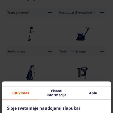
Transporteriai
Krautuvai (Frontaliniai)
Sodo įranga
Tankinimo įranga
Sukimo ir montavimo
Valymo įranga
Išsami
įranga
Sutikimas
Apie
informacija
Šioje svetainėje naudojami slapukai