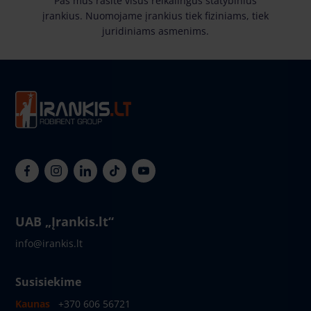
Pas mus rasite visus reikalingus statybinius
įrankius. Nuomojame įrankius tiek fiziniams, tiek
juridiniams asmenims.
UAB „Įrankis.lt“
info@irankis.lt
Susisiekime
Kaunas
+370 606 56721