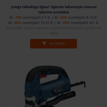
Įranga reikalinga ilgiau? Ilgesnio laikotarpio nuomai
taikome nuolaidas
Iki
-15%
nuomojant 2-7 d. | Iki
-25%
nuomojant 8-14 d.
Iki
-35%
nuomojant 15-31 d. | Iki
-45%
nuomojant 32+ d.
(Nuolaidos nesumuojamos ir pritaikomos įrangos grąžinimo
metu
)
FILTRUOTI