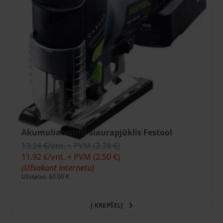
Akumuliatorinis siaurapjūklis Festool
13.24 €
/vnt. + PVM
(2.78 €)
11.92 €
/vnt. + PVM
(2.50 €)
(Užsakant internetu)
Užstatas: 60.00 €
Į KREPŠELĮ