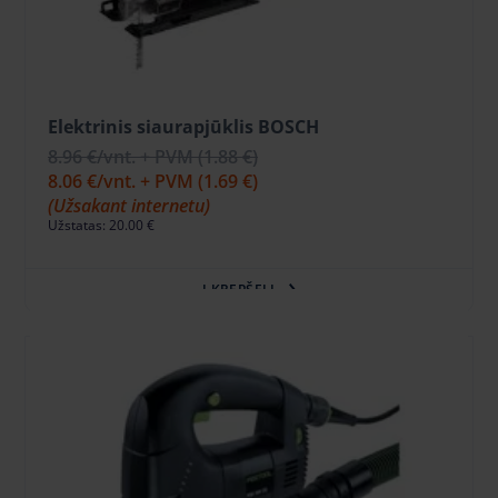
Elektrinis siaurapjūklis BOSCH
8.96 €
/vnt. + PVM
(1.88 €)
8.06 €
/vnt. + PVM
(1.69 €)
(Užsakant internetu)
Užstatas: 20.00 €
Į KREPŠELĮ