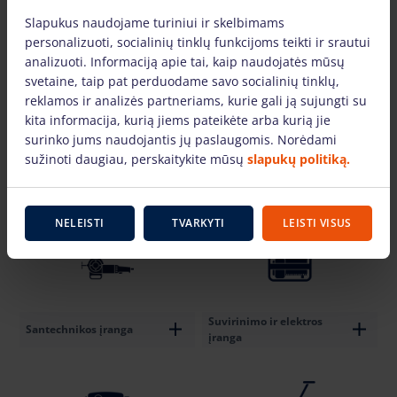
Slapukus naudojame turiniui ir skelbimams
personalizuoti, socialinių tinklų funkcijoms teikti ir srautui
Griovimo įranga
Gręžimo įranga
analizuoti. Informaciją apie tai, kaip naudojatės mūsų
svetaine, taip pat perduodame savo socialinių tinklų,
reklamos ir analizės partneriams, kurie gali ją sujungti su
kita informacija, kurią jiems pateikėte arba kurią jie
surinko jums naudojantis jų paslaugomis. Norėdami
sužinoti daugiau, perskaitykite mūsų
slapukų politiką.
Šlifavimo ir dažymo
Karpymo ir lankstymo
įranga
įranga
NELEISTI
TVARKYTI
LEISTI VISUS
Suvirinimo ir elektros
Santechnikos įranga
įranga