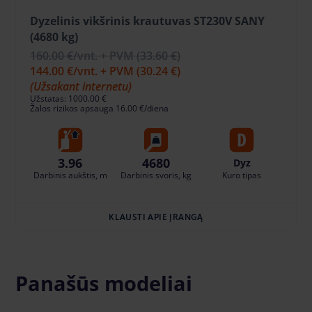
Dyzelinis vikšrinis krautuvas ST230V SANY
(4680 kg)
160.00 €
/vnt. + PVM
(33.60 €)
144.00 €
/vnt. + PVM
(30.24 €)
(Užsakant internetu)
Užstatas: 1000.00 €
Žalos rizikos apsauga 16.00 €/diena
3.96
4680
Dyz
Darbinis aukštis, m
Darbinis svoris, kg
Kuro tipas
KLAUSTI APIE ĮRANGĄ
Panašūs modeliai