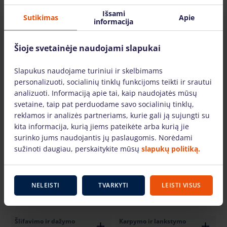
Išsami
Sutikimas
Apie
informacija
Šioje svetainėje naudojami slapukai
Sukimo ir montavimo
Griovimo įranga
Slapukus naudojame turiniui ir skelbimams
įranga
personalizuoti, socialinių tinklų funkcijoms teikti ir srautui
analizuoti. Informaciją apie tai, kaip naudojatės mūsų
svetaine, taip pat perduodame savo socialinių tinklų,
reklamos ir analizės partneriams, kurie gali ją sujungti su
kita informacija, kurią jiems pateikėte arba kurią jie
surinko jums naudojantis jų paslaugomis. Norėdami
Gręžimo įranga
Pjovimo įranga
sužinoti daugiau, perskaitykite mūsų
slapukų politiką.
NELEISTI
TVARKYTI
LEISTI VISUS
Šlifavimo ir dažymo
Karpymo ir lankstymo