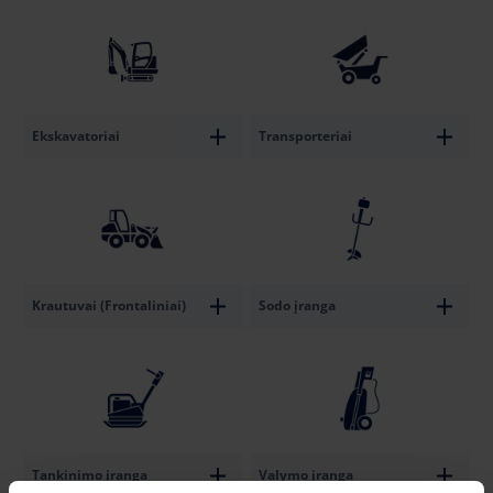
Ekskavatoriai
Transporteriai
Krautuvai (Frontaliniai)
Sodo įranga
Tankinimo įranga
Valymo įranga