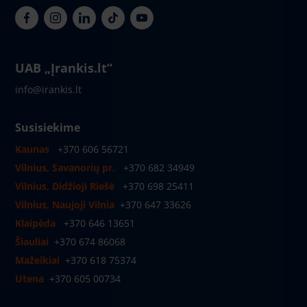
UAB „Įrankis.lt“
info@irankis.lt
Susisiekime
Kaunas
+370 606 56721
Vilnius, Savanorių pr.
+370 682 34949
Vilnius, Didžioji Riešė
+370 698 25411
Vilnius, Naujoji Vilnia
+370 647 33626
Klaipėda
+370 646 13651
Šiauliai
+370 674 86068
Mažeikiai
+370 618 75374
Utena
+370 605 00734