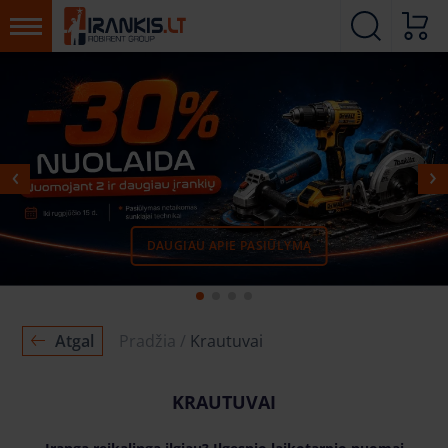
DAUGIAU APIE PASIŪLYMĄ
MŪSŲ PADALINIAI
SUSISIEKITE
Atgal
Pradžia
Krautuvai
KRAUTUVAI