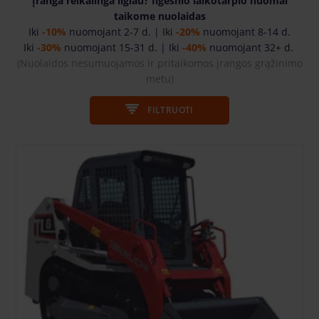
Įranga reikalinga ilgiau? Ilgesnio laikotarpio nuomai
taikome nuolaidas
Iki
-10%
nuomojant 2-7 d. | Iki
-20%
nuomojant 8-14 d.
Iki
-30%
nuomojant 15-31 d. | Iki
-40%
nuomojant 32+ d.
(Nuolaidos nesumuojamos ir pritaikomos įrangos grąžinimo
metu
)
FILTRUOTI