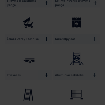
Šildymo ir sausinimo
Kėlimo ir transportavimo
įranga
įranga
Žemės Darbų Technika
Kuro talpyklos
Priekabos
Aliuminiai bokšteliai