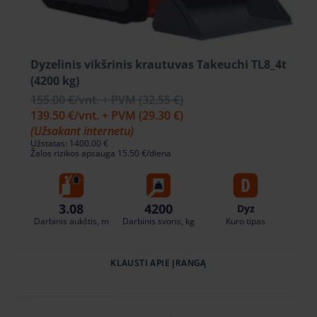
Dyzelinis vikšrinis krautuvas Takeuchi TL8_4t
(4200 kg)
155.00 €
/vnt. + PVM
(32.55 €)
139.50 €
/vnt. + PVM
(29.30 €)
(Užsakant internetu)
Užstatas: 1400.00 €
Žalos rizikos apsauga 15.50 €/diena
3.08
4200
Dyz
Darbinis aukštis, m
Darbinis svoris, kg
Kuro tipas
KLAUSTI APIE ĮRANGĄ