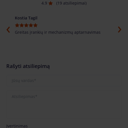
4.9
(19 atsiliepimai)
Kostia Tagil
Толи
Greitas įrankių ir mechanizmų aptarnavimas
Labai
pasuf
labai
Rašyti atsiliepimą
Įvertinimas