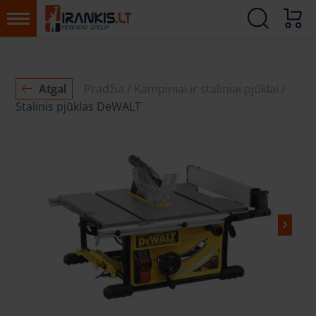
Atgal
Pradžia
Kampiniai ir staliniai pjūklai
Stalinis pjūklas DeWALT