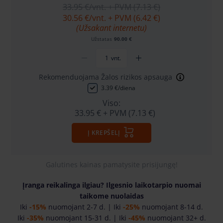
33.95 €
/vnt. + PVM (7.13 €)
30.56 €
/vnt. + PVM (6.42 €)
(Užsakant internetu)
Užstatas
90.00 €
vnt.
Rekomenduojama Žalos rizikos apsauga
3.39 €/diena
Viso:
33.95 €
+ PVM (7.13 €)
Į KREPŠELĮ
Galutines kainas pamatysite prisijungę!
Įranga reikalinga ilgiau? Ilgesnio laikotarpio nuomai
taikome nuolaidas
Iki
-15%
nuomojant 2-7 d. | Iki
-25%
nuomojant 8-14 d.
Iki
-35%
nuomojant 15-31 d. | Iki
-45%
nuomojant 32+ d.