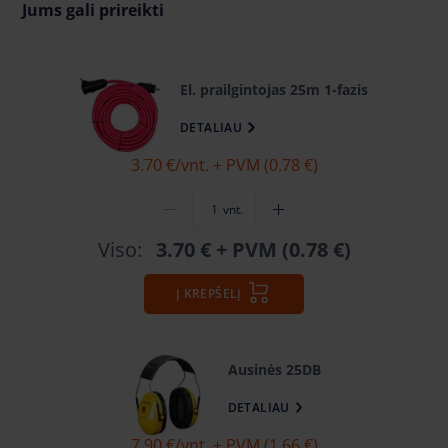
Jums gali prireikti
El. prailgintojas 25m 1-fazis
DETALIAU
3.70 €
/vnt. + PVM (0.78 €)
vnt.
Viso:
3.70 €
+ PVM (0.78 €)
Į KREPŠELĮ
Ausinės 25DB
DETALIAU
7.90 €
/vnt. + PVM (1.66 €)