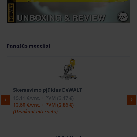
Panašūs modeliai
Skersavimo pjūklas DeWALT
15.11 €
/vnt. + PVM
(3.17 €)
13.60 €
/vnt. + PVM
(2.86 €)
(Užsakant internetu)