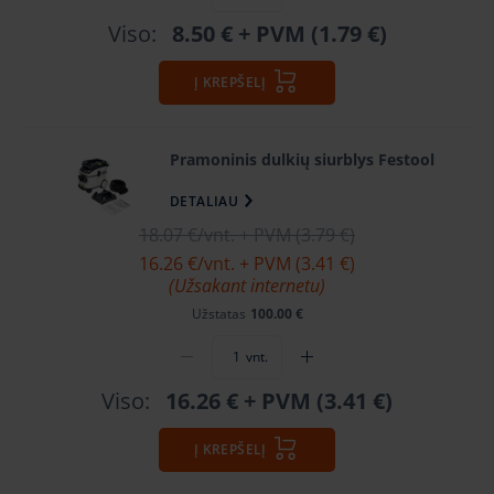
Viso:
8.50 €
+ PVM (1.79 €)
Į KREPŠELĮ
Pramoninis dulkių siurblys Festool
DETALIAU
18.07 €
/vnt. + PVM (3.79 €)
16.26 €
/vnt. + PVM (3.41 €)
(Užsakant internetu)
Užstatas
100.00 €
vnt.
Viso:
16.26 €
+ PVM (3.41 €)
Į KREPŠELĮ