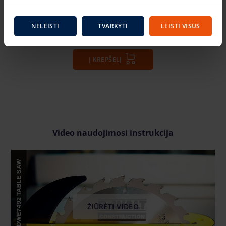
vnt.
NELEISTI
TVARKYTI
LEISTI VISUS
Viso:
4.90 €
+ PVM (1.03 €)
Į KREPŠELĮ
Video naudojimosi instrukcija
ŽIŪRĖTI VIDEO