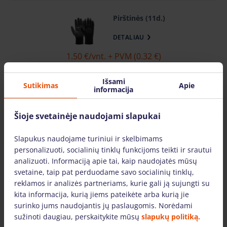
Pirštinės (11d.)
DETALIAU
1.50 €
/vnt. + PVM (0.32 €)
vnt.
Išsami
Sutikimas
Apie
informacija
Viso:
1.50 €
+ PVM (0.32 €)
Šioje svetainėje naudojami slapukai
Į KREPŠELĮ
Slapukus naudojame turiniui ir skelbimams
personalizuoti, socialinių tinklų funkcijoms teikti ir srautui
Diskas ALU 250x30 (20.16) x80T 2.5TCG
analizuoti. Informaciją apie tai, kaip naudojatės mūsų
svetaine, taip pat perduodame savo socialinių tinklų,
DETALIAU
reklamos ir analizės partneriams, kurie gali ją sujungti su
kita informacija, kurią jiems pateikėte arba kurią jie
5.44 €
/vnt. + PVM (1.14 €)
surinko jums naudojantis jų paslaugomis. Norėdami
4.90 €
/vnt. + PVM (1.03 €)
sužinoti daugiau, perskaitykite mūsų
slapukų politiką.
(Užsakant internetu)