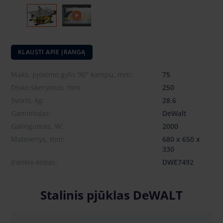
KLAUSTI APIE ĮRANGĄ
Maks. pjovimo gylis 90° kampu, mm:
75
Disko skersmuo, mm:
250
Svoris, kg:
28.6
Gamintojas:
DeWalt
Galingumas, W:
2000
Matmenys, mm:
680 x 650 x
330
Įrankio kodas:
DWE7492
Stalinis pjūklas DeWALT