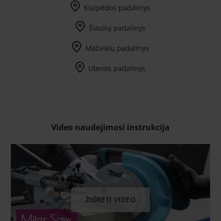
Klaipėdos padalinys
Šiaulių padalinys
Mažeikių padalinys
Utenos padalinys
Užpalių g. 81 (Bikuva teritorija) LT-28198
Video naudojimosi instrukcija
ŽIŪRĖTI VIDEO