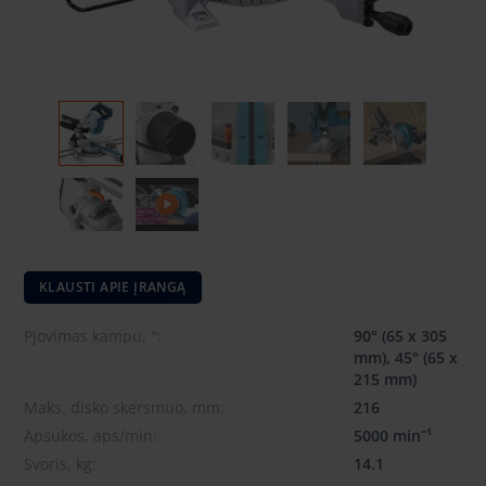
KLAUSTI APIE ĮRANGĄ
Pjovimas kampu, °:
90° (65 x 305
mm), 45° (65 x
215 mm)
Maks. disko skersmuo, mm:
216
Apsukos, aps/min:
5000 min⁻¹
Svoris, kg:
14.1