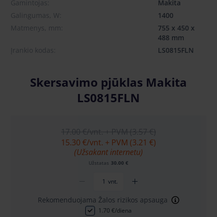
Gamintojas:
Makita
Galingumas, W:
1400
Matmenys, mm:
755 x 450 x
488 mm
Įrankio kodas:
LS0815FLN
Skersavimo pjūklas Makita
LS0815FLN
17.00 €
/vnt. + PVM (3.57 €)
15.30 €
/vnt. + PVM (3.21 €)
(Užsakant internetu)
Užstatas
30.00 €
vnt.
Rekomenduojama Žalos rizikos apsauga
1.70 €/diena