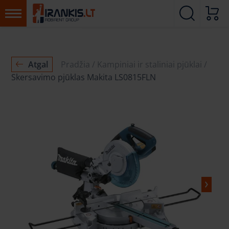
Atgal
Pradžia
Kampiniai ir staliniai pjūklai
Skersavimo pjūklas Makita LS0815FLN