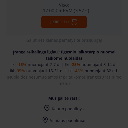
Viso:
17.00 €
+ PVM (3.57 €)
Į KREPŠELĮ
Galutines kainas pamatysite prisijungę!
Įranga reikalinga ilgiau? Ilgesnio laikotarpio nuomai
taikome nuolaidas
Iki
-15%
nuomojant 2-7 d. | Iki
-25%
nuomojant 8-14 d.
Iki
-35%
nuomojant 15-31 d. | Iki
-45%
nuomojant 32+ d.
(Nuolaidos nesumuojamos ir pritaikomos įrangos grąžinimo
metu
)
Mus galite rasti:
Kauno padalinys
I-IV 7:30-17:00, V 7:30-17:30
Vilniaus padaliniai
I-IV 7:30-17:00, V 7:30-17:30
Vilniaus Didžiosios Riešės padalinys
I-IV 7:30-17:00, V 7:30-17:30
Vilniaus Naujosios Vilnios padalinys
I-7:30-17:00, II-IV 8:00-17:00, V 8:00-17:30