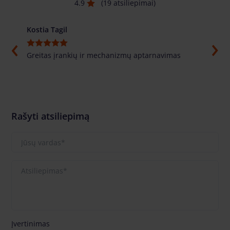
4.9
(19 atsiliepimai)
Kostia Tagil
Толи
Greitas įrankių ir mechanizmų aptarnavimas
Labai
pasuf
labai
Rašyti atsiliepimą
Įvertinimas