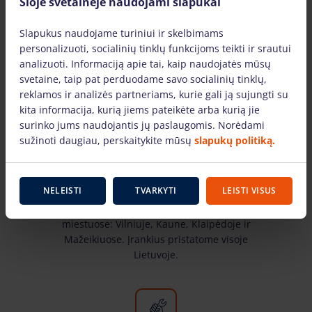
Šioje svetainėje naudojami slapukai
Slapukus naudojame turiniui ir skelbimams
personalizuoti, socialinių tinklų funkcijoms teikti ir srautui
Kodėl rinktis mus?
analizuoti. Informaciją apie tai, kaip naudojatės mūsų
svetaine, taip pat perduodame savo socialinių tinklų,
reklamos ir analizės partneriams, kurie gali ją sujungti su
kita informacija, kurią jiems pateikėte arba kurią jie
surinko jums naudojantis jų paslaugomis. Norėdami
sužinoti daugiau, perskaitykite mūsų
slapukų politiką.
Įrankių nuoma visoje Lietuvoje
NELEISTI
TVARKYTI
LEISTI VISUS
Įrankis.lt filialus galite rasite šiuose Lietuvos
miestuose: Vilniuje, Kaune, Klaipėdoje ir
Mažeikiuose. Įrankius pristatome visoje
Lietuvoje.