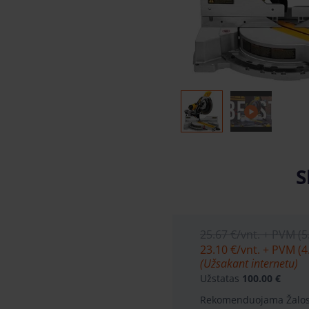
S
25.67 €
/vnt. + PVM (5
23.10 €
/vnt. + PVM (4
(Užsakant internetu)
Užstatas
100.00 €
Rekomenduojama Žalos 