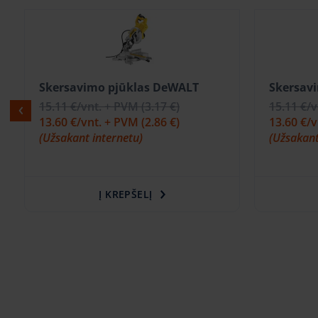
Skersavimo pjūklas DeWALT
Skersav
15.11 €
/vnt. + PVM
(3.17 €)
15.11 €
/
13.60 €
/vnt. + PVM
(2.86 €)
13.60 €
/
(Užsakant internetu)
(Užsakant
Į KREPŠELĮ