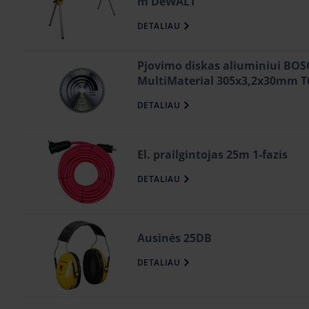
m DeWALT
DETALIAU
Pjovimo diskas aliuminiui BO
MultiMaterial 305x3,2x30mm T
DETALIAU
El. prailgintojas 25m 1-fazis
DETALIAU
Ausinės 25DB
DETALIAU