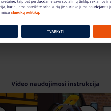
(Užsakant internetu)
 svetaine, taip pat perduodame savo socialinių tinklų, reklamos ir 
acija, kurią jiems pateikėte arba kurią jie surinko jums naudojanti
Užstatas
100.00 €
e mūsų
slapukų politiką.
1.50 €
/vnt. + PVM (0.32 €)
vnt.
TVARKYTI
Video naudojimosi instrukcija