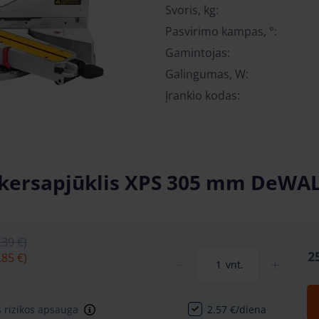
Svoris, kg:
Pasvirimo kampas, °:
Gamintojas:
Galingumas, W:
Įrankio kodas:
kersapjūklis XPS 305 mm DeWA
.39 €)
2
.85 €)
vnt.
rizikos apsauga
2.57 €/diena