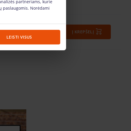
analizės partneriams, kurie
s jų paslaugomis. Norėdami
Viso:
1.50 €
+ PVM (0.32 €)
Į KREPŠELĮ
LEISTI VISUS