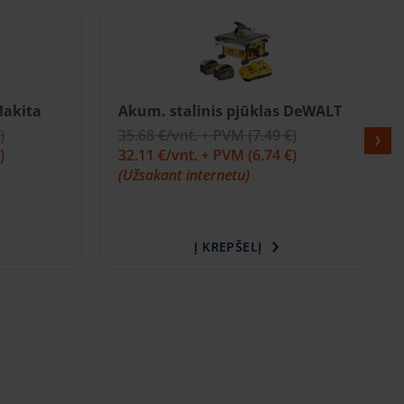
Makita
Akum. stalinis pjūklas DeWALT
)
35.68 €
/vnt. + PVM
(7.49 €)
)
32.11 €
/vnt. + PVM
(6.74 €)
(Užsakant internetu)
Į KREPŠELĮ