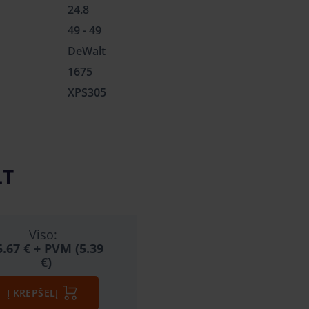
24.8
49 - 49
DeWalt
1675
XPS305
LT
Viso:
5.67 €
+ PVM (5.39
€)
Į KREPŠELĮ