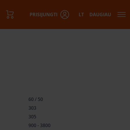
PRISIJUNGTI
LT
DAUGIAU
dalinys
dalinys
dalinys
60 / 50
303
305
900 - 3800