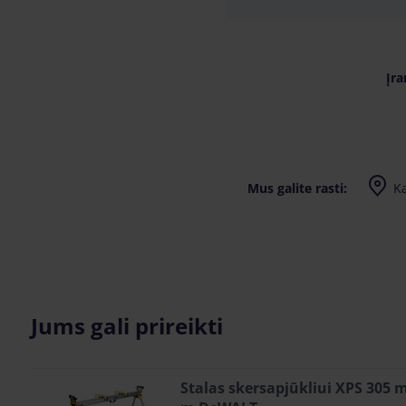
Įra
Mus galite rasti:
K
I-IV 7:30-
Jums gali prireikti
Stalas skersapjūkliui XPS 305 