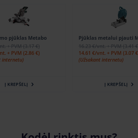
imo pjūklas Metabo
Pjūklas metalui pjauti 
vnt. + PVM
(3.17 €)
16.23 €
/vnt. + PVM
(3.41 €
vnt. + PVM
(2.86 €)
14.61 €
/vnt. + PVM
(3.07 €
 internetu)
(Užsakant internetu)
Į KREPŠELĮ
Į KREPŠELĮ
Kodėl rinktis mus?