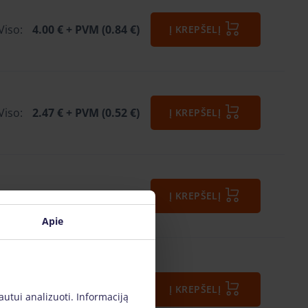
Viso:
4.00 €
+ PVM (0.84 €)
Į KREPŠELĮ
Viso:
2.47 €
+ PVM (0.52 €)
Į KREPŠELĮ
Viso:
8.50 €
+ PVM (1.79 €)
Į KREPŠELĮ
Apie
Viso:
Į KREPŠELĮ
16.26 €
+ PVM (3.41 €)
autui analizuoti. Informaciją