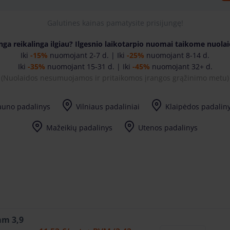
Galutines kainas pamatysite prisijungę!
nga reikalinga ilgiau? Ilgesnio laikotarpio nuomai taikome nuola
Iki
-15%
nuomojant 2-7 d. | Iki
-25%
nuomojant 8-14 d.
Iki
-35%
nuomojant 15-31 d. | Iki
-45%
nuomojant 32+ d.
(Nuolaidos nesumuojamos ir pritaikomos įrangos grąžinimo metu
)
auno padalinys
Vilniaus padaliniai
Klaipėdos padalin
17:00, V 7:30-17:30
I-IV 7:30-17:00, V 7:30-17:30
Vilniaus Didžiosios Riešės padalinys
I-IV 7:30-17:00, V 7:30-17:30
Vilniaus Naujosios Vilnios padalinys
I-7:30-17:00, II-IV 8:00-17:00, V 8:00-17:30
Mažeikių padalinys
Utenos padalinys
Užpalių g. 81 (Bikuva teritorija) LT-28198
mm 3,9