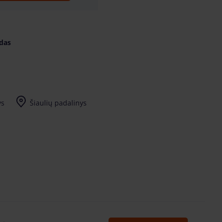
idas
ys
Šiaulių padalinys