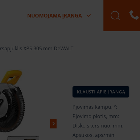
NUOMOJAMA ĮRANGA
Vilniaus Savanorių pa
Vilniaus D. Riešės pa
Vilniaus, N. Vilnios pa
rsapjūklis XPS 305 mm DeWALT
KLAUSTI APIE ĮRANGĄ
Pjovimas kampu, °:
Pjovimo plotis, mm:
Disko skersmuo, mm:
Apsukos, aps/min: