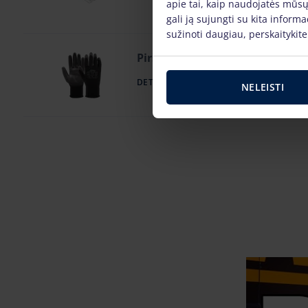
apie tai, kaip naudojatės mūsų
gali ją sujungti su kita inform
sužinoti daugiau, perskaitykit
Pirštinės (11d.)
DETALIAU
NELEISTI