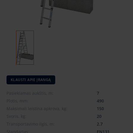
KLAUSTI APIE ĮRANGĄ
Pasiekiamas aukštis, m:
7
Plotis, mm:
490
Maksimali leistina apkrova, kg:
150
Svoris, kg:
20
Transportavimo ilgis, m:
2.7
Standartas:
EN131