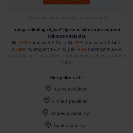
Galutines kainas pamatysite prisijungę!
Įranga reikalinga ilgiau? Ilgesnio laikotarpio nuomai
taikome nuolaidas
Iki
-15%
nuomojant 2-7 d. | Iki
-25%
nuomojant 8-14 d.
Iki
-35%
nuomojant 15-31 d. | Iki
-45%
nuomojant 32+ d.
(Nuolaidos nesumuojamos ir pritaikomos įrangos grąžinimo
metu
)
Mus galite rasti:
Kauno padalinys
I-IV 7:30-17:00, V 7:30-17:30
Vilniaus padaliniai
I-IV 7:30-17:00, V 7:30-17:30
Vilniaus Didžiosios Riešės padalinys
I-IV 7:30-17:00, V 7:30-17:30
Vilniaus Naujosios Vilnios padalinys
I-7:30-17:00, II-IV 8:00-17:00, V 8:00-17:30
Klaipėdos padalinys
Šiaulių padalinys