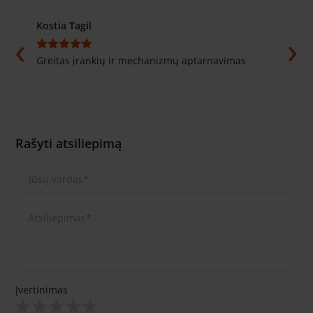
Kostia Tagil
Толи
Greitas įrankių ir mechanizmų aptarnavimas
Labai
pasuf
labai
Rašyti atsiliepimą
Įvertinimas