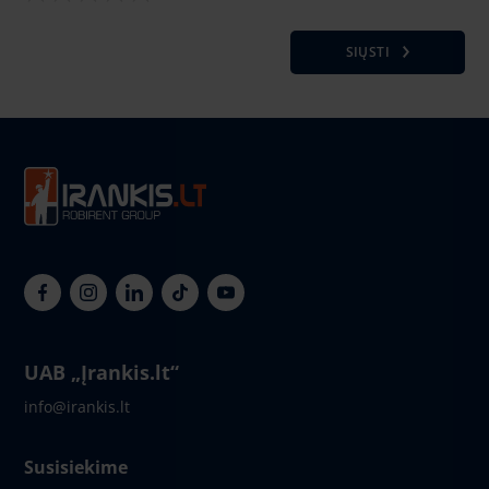
SIŲSTI
UAB „Įrankis.lt“
info@irankis.lt
Susisiekime