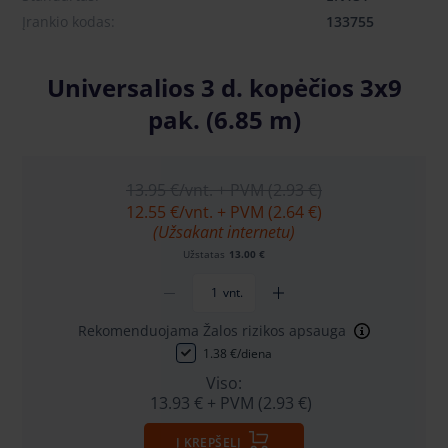
Įrankio kodas:
133755
Universalios 3 d. kopėčios 3x9
pak. (6.85 m)
13.95 €
/vnt. + PVM (2.93 €)
12.55 €
/vnt. + PVM (2.64 €)
(Užsakant internetu)
Užstatas
13.00 €
vnt.
Rekomenduojama Žalos rizikos apsauga
1.38 €/diena
Viso:
13.93 €
+ PVM (2.93 €)
Į KREPŠELĮ