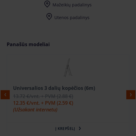
Mažeikių padalinys
Utenos padalinys
Užpalių g. 81 (Bikuva teritorija) LT-28198
Panašūs modeliai
Universalios 3 dalių kopėčios (6m)
13.72 €
/vnt. + PVM
(2.88 €)
12.35 €
/vnt. + PVM
(2.59 €)
(Užsakant internetu)
Į KREPŠELĮ