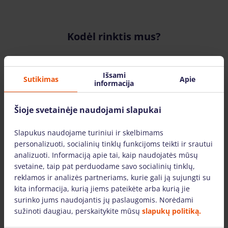
Kodėl rinktis mus?
Išsami
Sutikimas
Apie
informacija
Šioje svetainėje naudojami slapukai
Įrankių nuoma visoje Lietuvoje
Slapukus naudojame turiniui ir skelbimams
Įrankis.lt filialus galite rasite šiuose Lietuvos
personalizuoti, socialinių tinklų funkcijoms teikti ir srautui
miestuose: Vilniuje, Kaune, Klaipėdoje ir
analizuoti. Informaciją apie tai, kaip naudojatės mūsų
Mažeikiuose. Įrankius pristatome visoje
svetaine, taip pat perduodame savo socialinių tinklų,
Lietuvoje.
reklamos ir analizės partneriams, kurie gali ją sujungti su
kita informacija, kurią jiems pateikėte arba kurią jie
surinko jums naudojantis jų paslaugomis. Norėdami
sužinoti daugiau, perskaitykite mūsų
slapukų politiką.