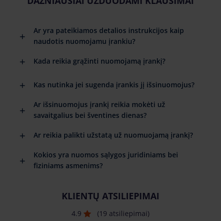
DAŽNIAUSIAI UŽDUODAMI KLAUSIMAI
Ar yra pateikiamos detalios instrukcijos kaip
naudotis nuomojamu įrankiu?
Kada reikia grąžinti nuomojamą įrankį?
Kas nutinka jei sugenda įrankis jį išsinuomojus?
Ar išsinuomojus įrankį reikia mokėti už
savaitgalius bei šventines dienas?
Ar reikia palikti užstatą už nuomuojamą įrankį?
Kokios yra nuomos sąlygos juridiniams bei
fiziniams asmenims?
KLIENTŲ ATSILIEPIMAI
4.9
(19 atsiliepimai)