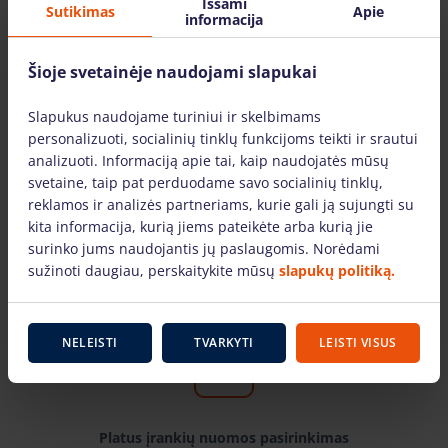
Išsami
Sutikimas
Apie
miestuose: Vilniuje, Kaune, Klaipėdoje ir
informacija
Mažeikiuose. Įrankius pristatome visoje
Lietuvoje.
Šioje svetainėje naudojami slapukai
Slapukus naudojame turiniui ir skelbimams
personalizuoti, socialinių tinklų funkcijoms teikti ir srautui
analizuoti. Informaciją apie tai, kaip naudojatės mūsų
svetaine, taip pat perduodame savo socialinių tinklų,
Tik žinomų gamintojų įrankiai
reklamos ir analizės partneriams, kurie gali ją sujungti su
kita informacija, kurią jiems pateikėte arba kurią jie
Pas mus rasite žinomiausių gamintojų ir laiko
surinko jums naudojantis jų paslaugomis. Norėdami
patikrintus įrankius. Mūsų nuomojami įrankiai
sužinoti daugiau, perskaitykite mūsų
slapukų politiką.
yra techniškai tvarkingi ir tinkami naudoti.
NELEISTI
TVARKYTI
LEISTI VISUS
Platus įrankių nuomos pasirinkimas