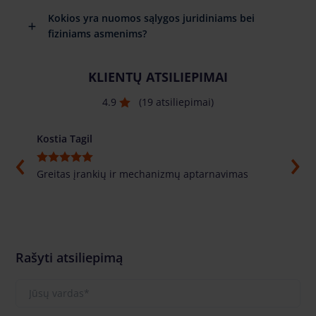
Kokios yra nuomos sąlygos juridiniams bei
fiziniams asmenims?
KLIENTŲ ATSILIEPIMAI
4.9
(19 atsiliepimai)
Kostia Tagil
Толи
Greitas įrankių ir mechanizmų aptarnavimas
Labai
pasuf
labai
Rašyti atsiliepimą