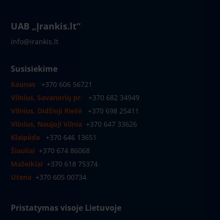
UAB „Įrankis.lt“
info@irankis.lt
Susisiekime
Kaunas
+370 606 56721
Vilnius, Savanorių pr.
+370 682 34949
Vilnius, Didžioji Riešė
+370 698 25411
Vilnius, Naujoji Vilnia
+370 647 33626
Klaipėda
+370 646 13651
Šiauliai
+370 674 86068
Mažeikiai
+370 618 75374
Utena
+370 605 00734
Pristatymas visoje Lietuvoje