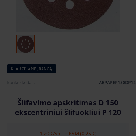
KLAUSTI APIE ĮRANGĄ
Įrankio kodas:
ABPAPER150DP12
Šlifavimo apskritimas D 150
ekscentriniui šlifuokliui P 120
1.20 €
/vnt. + PVM (0.25 €)