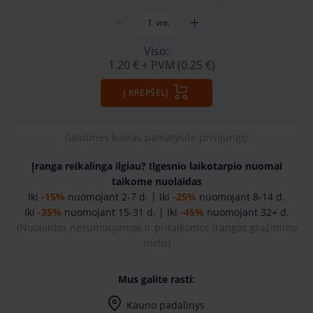
vnt.
Viso:
1.20 €
+ PVM (0.25 €)
Į KREPŠELĮ
Galutines kainas pamatysite prisijungę!
Įranga reikalinga ilgiau? Ilgesnio laikotarpio nuomai
taikome nuolaidas
Iki
-15%
nuomojant 2-7 d. | Iki
-25%
nuomojant 8-14 d.
Iki
-35%
nuomojant 15-31 d. | Iki
-45%
nuomojant 32+ d.
(Nuolaidos nesumuojamos ir pritaikomos įrangos grąžinimo
metu
)
Mus galite rasti:
Kauno padalinys