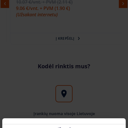
10.07 €
/vnt. + PVM
(2.11 €)
9.06 €
/vnt. + PVM
(1.90 €)
(Užsakant internetu)
Į KREPŠELĮ
Kodėl rinktis mus?
Įrankių nuoma visoje Lietuvoje
Įrankis.lt filialus galite rasite šiuose Lietuvos