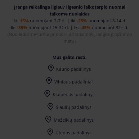
Įranga reikalinga ilgiau? Ilgesnio laikotarpio nuomai
taikome nuolaidas
Iki
-15%
nuomojant 2-7 d. | Iki
-25%
nuomojant 8-14 d.
Iki
-35%
nuomojant 15-31 d. | Iki
-45%
nuomojant 32+ d.
(Nuolaidos nesumuojamos ir pritaikomos įrangos grąžinimo
metu
)
Mus galite rasti:
Kauno padalinys
I-IV 7:30-17:00, V 7:30-17:30
Vilniaus padaliniai
I-IV 7:30-17:00, V 7:30-17:30
Vilniaus Didžiosios Riešės padalinys
I-IV 7:30-17:00, V 7:30-17:30
Vilniaus Naujosios Vilnios padalinys
I-7:30-17:00, II-IV 8:00-17:00, V 8:00-17:30
Klaipėdos padalinys
Šiaulių padalinys
Mažeikių padalinys
Utenos padalinys
Užpalių g. 81 (Bikuva teritorija) LT-28198