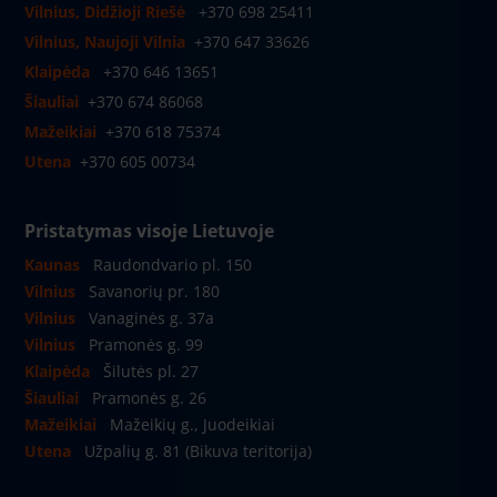
Vilnius, Didžioji Riešė
+370 698 25411
Vilnius, Naujoji Vilnia
+370 647 33626
Klaipėda
+370 646 13651
Šiauliai
+370 674 86068
Mažeikiai
+370 618 75374
Utena
+370 605 00734
Pristatymas visoje Lietuvoje
Kaunas
Raudondvario pl. 150
Vilnius
Savanorių pr. 180
Vilnius
Vanaginės g. 37a
Vilnius
Pramonės g. 99
Klaipėda
Šilutės pl. 27
Šiauliai
Pramonės g. 26
Mažeikiai
Mažeikių g., Juodeikiai
Utena
Užpalių g. 81 (Bikuva teritorija)