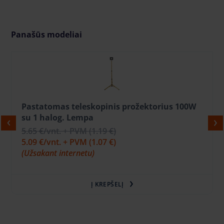
Panašūs modeliai
Pastatomas teleskopinis prožektorius 100W
su 1 halog. Lempa
5.65 €
/vnt. + PVM
(1.19 €)
5.09 €
/vnt. + PVM
(1.07 €)
(Užsakant internetu)
Į KREPŠELĮ