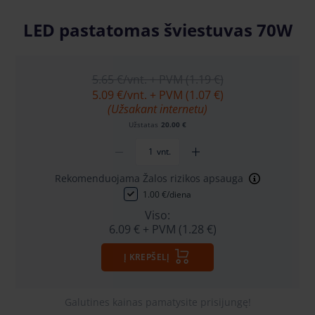
LED pastatomas šviestuvas 70W
5.65 €
/vnt. + PVM (1.19 €)
5.09 €
/vnt. + PVM (1.07 €)
(Užsakant internetu)
Užstatas
20.00 €
vnt.
Rekomenduojama Žalos rizikos apsauga
1.00 €/diena
Viso:
6.09 €
+ PVM (1.28 €)
Į KREPŠELĮ
Galutines kainas pamatysite prisijungę!