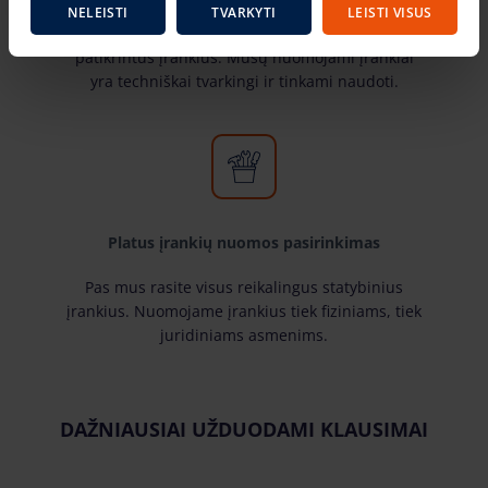
NELEISTI
TVARKYTI
LEISTI VISUS
Pas mus rasite žinomiausių gamintojų ir laiko
patikrintus įrankius. Mūsų nuomojami įrankiai
yra techniškai tvarkingi ir tinkami naudoti.
Platus įrankių nuomos pasirinkimas
Pas mus rasite visus reikalingus statybinius
įrankius. Nuomojame įrankius tiek fiziniams, tiek
juridiniams asmenims.
DAŽNIAUSIAI UŽDUODAMI KLAUSIMAI