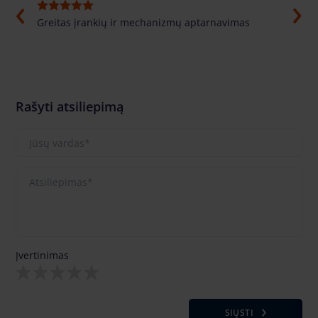
Greitas įrankių ir mechanizmų aptarnavimas
Labai
pasuf
labai
Rašyti atsiliepimą
Įvertinimas
SIŲSTI