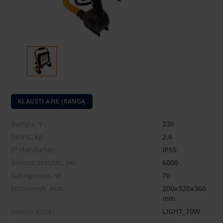
KLAUSTI APIE ĮRANGĄ
Įtampa, V :
230
Svoris, kg:
2.6
IP standartas:
IP65
Šviesos srautas, lm:
6000
Galingumas, W:
70
Matmenys, mm:
200x320x360
mm
Įrankio kodas:
LIGHT_70W