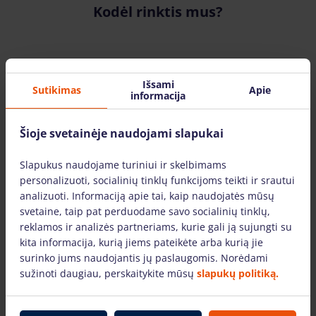
Kodėl rinktis mus?
Išsami
Sutikimas
Apie
informacija
Įrankių nuoma visoje Lietuvoje
Šioje svetainėje naudojami slapukai
Įrankis.lt filialus galite rasite šiuose Lietuvos
Slapukus naudojame turiniui ir skelbimams
miestuose: Vilniuje, Kaune, Klaipėdoje ir
personalizuoti, socialinių tinklų funkcijoms teikti ir srautui
Mažeikiuose. Įrankius pristatome visoje
analizuoti. Informaciją apie tai, kaip naudojatės mūsų
Lietuvoje.
svetaine, taip pat perduodame savo socialinių tinklų,
reklamos ir analizės partneriams, kurie gali ją sujungti su
kita informacija, kurią jiems pateikėte arba kurią jie
surinko jums naudojantis jų paslaugomis. Norėdami
sužinoti daugiau, perskaitykite mūsų
slapukų politiką.
Tik žinomų gamintojų įrankiai