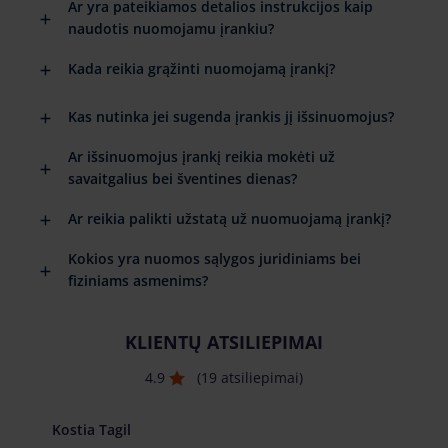
Ar yra pateikiamos detalios instrukcijos kaip
naudotis nuomojamu įrankiu?
Kada reikia grąžinti nuomojamą įrankį?
Kas nutinka jei sugenda įrankis jį išsinuomojus?
Ar išsinuomojus įrankį reikia mokėti už
savaitgalius bei šventines dienas?
Ar reikia palikti užstatą už nuomuojamą įrankį?
Kokios yra nuomos sąlygos juridiniams bei
fiziniams asmenims?
KLIENTŲ ATSILIEPIMAI
4.9
(19 atsiliepimai)
Kostia Tagil
Толи