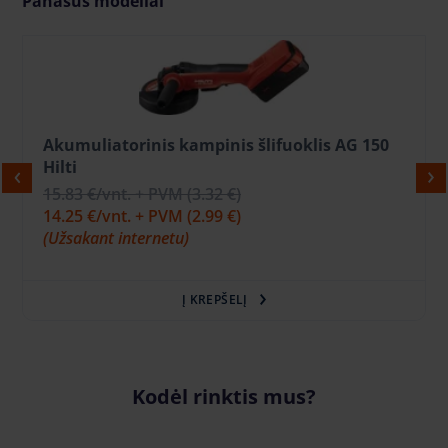
Panašūs modeliai
Akumuliatorinis kampinis šlifuoklis AG 150
Hilti
15.83 €
/vnt. + PVM
(3.32 €)
14.25 €
/vnt. + PVM
(2.99 €)
(Užsakant internetu)
Į KREPŠELĮ
Kodėl rinktis mus?