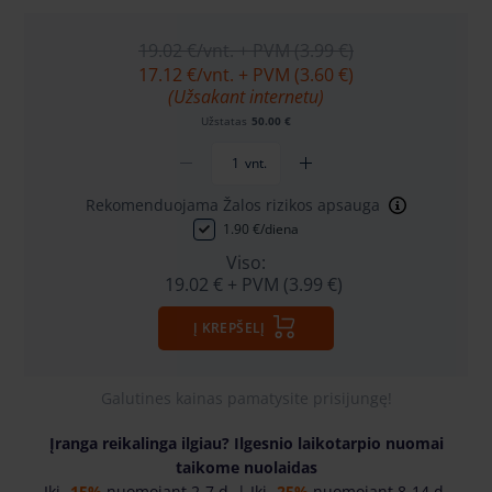
19.02 €
/vnt. + PVM (3.99 €)
17.12 €
/vnt. + PVM (3.60 €)
(Užsakant internetu)
Užstatas
50.00 €
vnt.
Rekomenduojama Žalos rizikos apsauga
1.90 €/diena
Viso:
19.02 €
+ PVM (3.99 €)
Į KREPŠELĮ
Galutines kainas pamatysite prisijungę!
Įranga reikalinga ilgiau? Ilgesnio laikotarpio nuomai
taikome nuolaidas
Iki
-15%
nuomojant 2-7 d. | Iki
-25%
nuomojant 8-14 d.