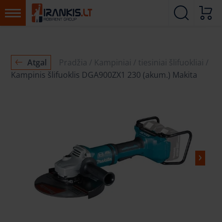
Atgal
Pradžia
Kampiniai / tiesiniai šlifuokliai
Kampinis šlifuoklis DGA900ZX1 230 (akum.) Makita