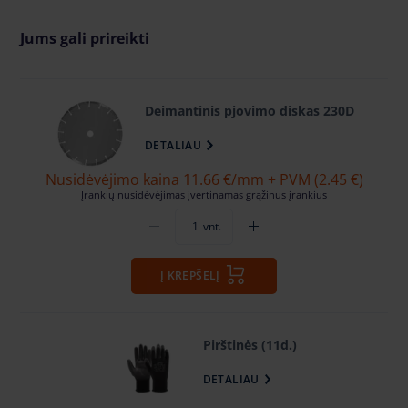
Jums gali prireikti
Deimantinis pjovimo diskas 230D
DETALIAU
Nusidėvėjimo kaina 11.66 €
/mm
+ PVM (2.45 €)
Įrankių nusidėvėjimas įvertinamas grąžinus įrankius
vnt.
Į KREPŠELĮ
Pirštinės (11d.)
DETALIAU