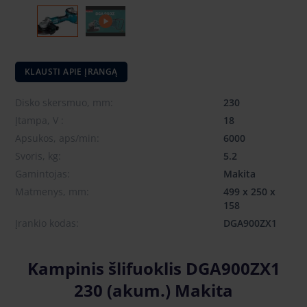
KLAUSTI APIE ĮRANGĄ
Disko skersmuo, mm:
230
Įtampa, V :
18
Apsukos, aps/min:
6000
Svoris, kg:
5.2
Gamintojas:
Makita
Matmenys, mm:
499 x 250 x
158
Įrankio kodas:
DGA900ZX1
Kampinis šlifuoklis DGA900ZX1
230 (akum.) Makita