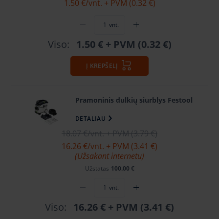
1.50 €
/vnt. + PVM (0.32 €)
vnt.
Viso:
1.50 €
+ PVM (0.32 €)
Į KREPŠELĮ
Pramoninis dulkių siurblys Festool
DETALIAU
18.07 €
/vnt. + PVM (3.79 €)
16.26 €
/vnt. + PVM (3.41 €)
(Užsakant internetu)
Užstatas
100.00 €
vnt.
Viso:
16.26 €
+ PVM (3.41 €)