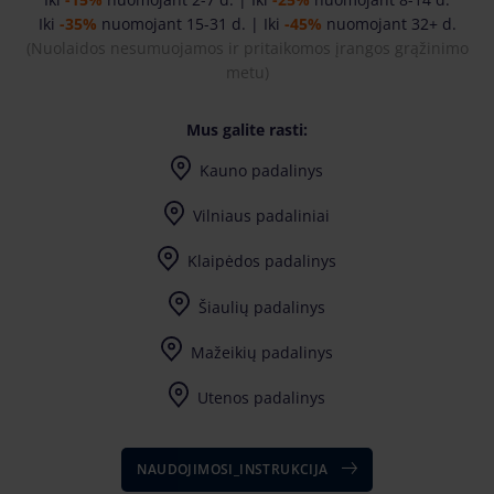
Iki
-35%
nuomojant 15-31 d. | Iki
-45%
nuomojant 32+ d.
(Nuolaidos nesumuojamos ir pritaikomos įrangos grąžinimo
metu
)
Mus galite rasti:
Kauno padalinys
I-IV 7:30-17:00, V 7:30-17:30
Vilniaus padaliniai
I-IV 7:30-17:00, V 7:30-17:30
Vilniaus Didžiosios Riešės padalinys
I-IV 7:30-17:00, V 7:30-17:30
Vilniaus Naujosios Vilnios padalinys
I-7:30-17:00, II-IV 8:00-17:00, V 8:00-17:30
Klaipėdos padalinys
Šiaulių padalinys
Mažeikių padalinys
Utenos padalinys
Užpalių g. 81 (Bikuva teritorija) LT-28198
NAUDOJIMOSI_INSTRUKCIJA