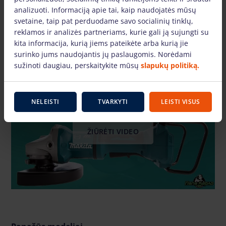
analizuoti. Informaciją apie tai, kaip naudojatės mūsų
svetaine, taip pat perduodame savo socialinių tinklų,
reklamos ir analizės partneriams, kurie gali ją sujungti su
kita informacija, kurią jiems pateikėte arba kurią jie
surinko jums naudojantis jų paslaugomis. Norėdami
Video naudojimosi instrukcija
sužinoti daugiau, perskaitykite mūsų
slapukų politiką.
NELEISTI
TVARKYTI
LEISTI VISUS
ŽIŪRĖTI VIDEO