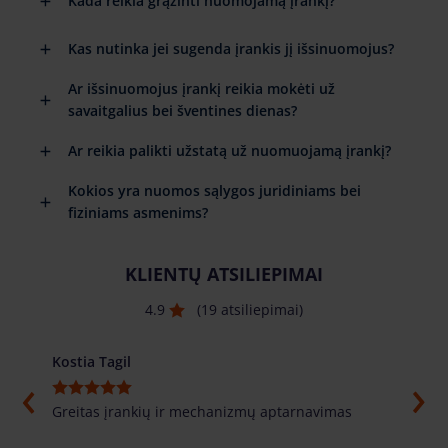
Kada reikia grąžinti nuomojamą įrankį?
Kas nutinka jei sugenda įrankis jį išsinuomojus?
Ar išsinuomojus įrankį reikia mokėti už
savaitgalius bei šventines dienas?
Ar reikia palikti užstatą už nuomuojamą įrankį?
Kokios yra nuomos sąlygos juridiniams bei
fiziniams asmenims?
KLIENTŲ ATSILIEPIMAI
4.9
(19 atsiliepimai)
Kostia Tagil
Толи
Greitas įrankių ir mechanizmų aptarnavimas
Labai
pasuf